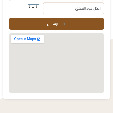
ارســال