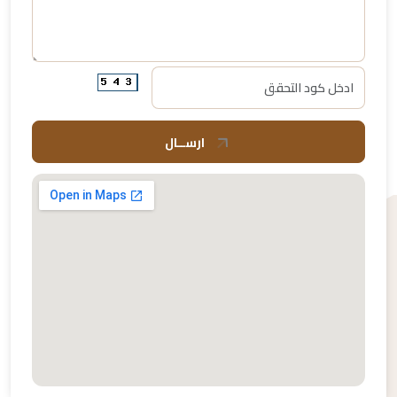
ارســال