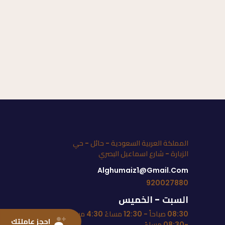
المملكة العربية السعودية - حائل - حي
الزبارة - شارع اسماعيل البصري
Alghumaiz1@gmail.com
920027880
السبت - الخميس
08:30 صباحاً - 12:30 مساءً 4:30 مساءً
احجز عاملتك
-08:30 مساءً